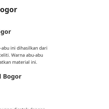
Bogor
ogor
bu ini dihasilkan dari
teliti. Warna abu-abu
kan material ini.
l Bogor