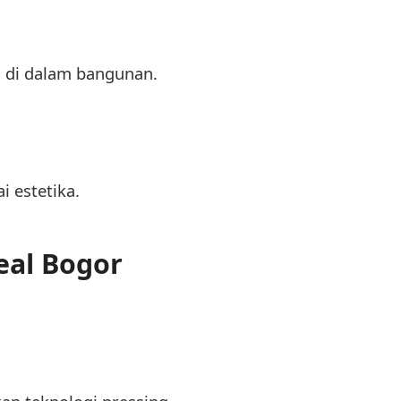
i di dalam bangunan.
i estetika.
eal Bogor