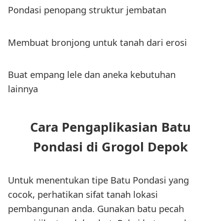
Pondasi penopang struktur jembatan
Membuat bronjong untuk tanah dari erosi
Buat empang lele dan aneka kebutuhan
lainnya
Cara Pengaplikasian Batu
Pondasi di Grogol Depok
Untuk menentukan tipe Batu Pondasi yang
cocok, perhatikan sifat tanah lokasi
pembangunan anda. Gunakan batu pecah