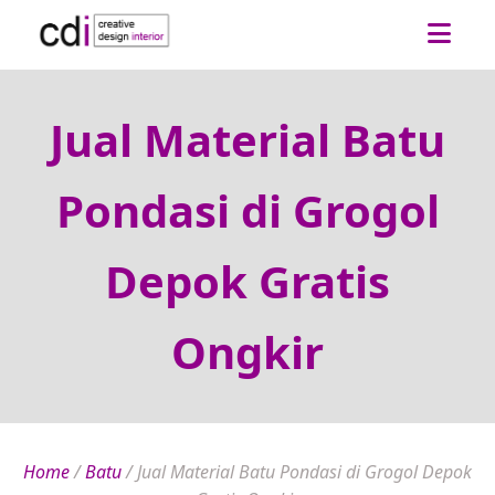
Jual Material Batu
Pondasi di Grogol
Depok Gratis
Ongkir
Home
/
Batu
/
Jual Material Batu Pondasi di Grogol Depok