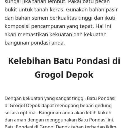
sungai jika tanah lembut. Pakai batu pecah
bukit untuk tanah keras. Gunakan bahan pasir
dan bahan semen berkualitas tinggi dan ikuti
komposisi pencampuran yang tepat. Hal ini
akan memastikan kekuatan dan kekuatan
bangunan pondasi anda.
Kelebihan Batu Pondasi di
Grogol Depok
Dengan kekuatan yang sangat tinggi, Batu Pondasi
di Grogol Depok dapat menopang beban gedung
secara optimal. Bangunan anda akan lebih kokoh
dan aman dengan menggunakan Batu Pondasi ini.
Batu Pondasi di Grogol Depok tahan terhadap iklim