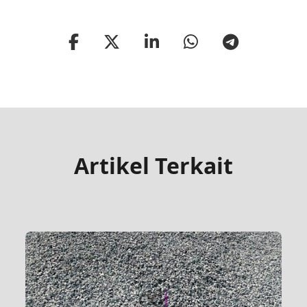
Artikel Terkait