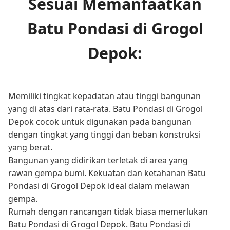
Sesuai Memanfaatkan
Batu Pondasi di Grogol
Depok:
Memiliki tingkat kepadatan atau tinggi bangunan
yang di atas dari rata-rata. Batu Pondasi di Grogol
Depok cocok untuk digunakan pada bangunan
dengan tingkat yang tinggi dan beban konstruksi
yang berat.
Bangunan yang didirikan terletak di area yang
rawan gempa bumi. Kekuatan dan ketahanan Batu
Pondasi di Grogol Depok ideal dalam melawan
gempa.
Rumah dengan rancangan tidak biasa memerlukan
Batu Pondasi di Grogol Depok. Batu Pondasi di