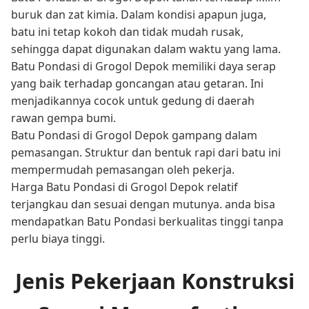
buruk dan zat kimia. Dalam kondisi apapun juga,
batu ini tetap kokoh dan tidak mudah rusak,
sehingga dapat digunakan dalam waktu yang lama.
Batu Pondasi di Grogol Depok memiliki daya serap
yang baik terhadap goncangan atau getaran. Ini
menjadikannya cocok untuk gedung di daerah
rawan gempa bumi.
Batu Pondasi di Grogol Depok gampang dalam
pemasangan. Struktur dan bentuk rapi dari batu ini
mempermudah pemasangan oleh pekerja.
Harga Batu Pondasi di Grogol Depok relatif
terjangkau dan sesuai dengan mutunya. anda bisa
mendapatkan Batu Pondasi berkualitas tinggi tanpa
perlu biaya tinggi.
Jenis Pekerjaan Konstruksi