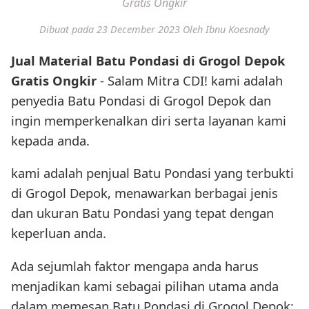
Gratis Ongkir
Dibuat pada 23 December 2023
Oleh Ibnu Koesnady
Jual Material Batu Pondasi di Grogol Depok
Gratis Ongkir
- Salam Mitra CDI! kami adalah
penyedia Batu Pondasi di Grogol Depok dan
ingin memperkenalkan diri serta layanan kami
kepada anda.
kami adalah penjual Batu Pondasi yang terbukti
di Grogol Depok, menawarkan berbagai jenis
dan ukuran Batu Pondasi yang tepat dengan
keperluan anda.
Ada sejumlah faktor mengapa anda harus
menjadikan kami sebagai pilihan utama anda
dalam memesan Batu Pondasi di Grogol Depok: