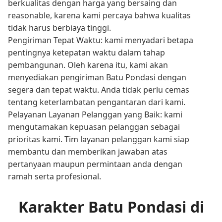
berkualitas dengan harga yang bersaing dan
reasonable, karena kami percaya bahwa kualitas
tidak harus berbiaya tinggi.
Pengiriman Tepat Waktu: kami menyadari betapa
pentingnya ketepatan waktu dalam tahap
pembangunan. Oleh karena itu, kami akan
menyediakan pengiriman Batu Pondasi dengan
segera dan tepat waktu. Anda tidak perlu cemas
tentang keterlambatan pengantaran dari kami.
Pelayanan Layanan Pelanggan yang Baik: kami
mengutamakan kepuasan pelanggan sebagai
prioritas kami. Tim layanan pelanggan kami siap
membantu dan memberikan jawaban atas
pertanyaan maupun permintaan anda dengan
ramah serta profesional.
Karakter Batu Pondasi di