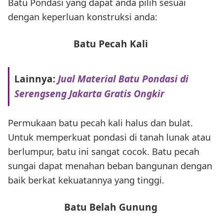
Batu Pondasi yang dapat anda pilih sesuai
dengan keperluan konstruksi anda:
Batu Pecah Kali
Lainnya:
Jual Material Batu Pondasi di
Serengseng Jakarta Gratis Ongkir
Permukaan batu pecah kali halus dan bulat.
Untuk memperkuat pondasi di tanah lunak atau
berlumpur, batu ini sangat cocok. Batu pecah
sungai dapat menahan beban bangunan dengan
baik berkat kekuatannya yang tinggi.
Batu Belah Gunung