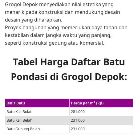
Grogol Depok menyediakan nilai estetika yang
menarik pada konstruksi dan mendukung desain
desain yang diharapkan.
Proyek bangunan yang memerlukan daya tahan dan
kestabilan dalam jangka waktu yang panjang,
seperti konstruksi gedung atau komersial.
Tabel Harga Daftar Batu
Pondasi di Grogol Depok:
Jenis Batu
Harga per m³ (Rp)
Batu Kali Bulat
281.000
Batu Kali Belah
231.000
Batu Gunung Belah
231.000