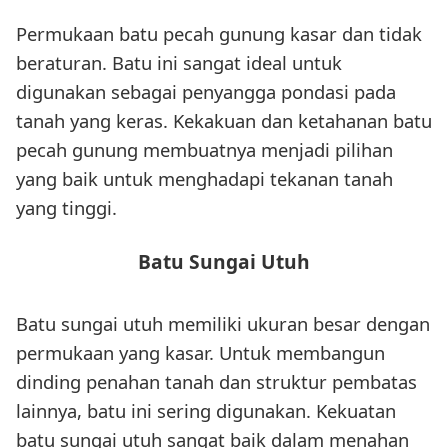
Permukaan batu pecah gunung kasar dan tidak
beraturan. Batu ini sangat ideal untuk
digunakan sebagai penyangga pondasi pada
tanah yang keras. Kekakuan dan ketahanan batu
pecah gunung membuatnya menjadi pilihan
yang baik untuk menghadapi tekanan tanah
yang tinggi.
Batu Sungai Utuh
Batu sungai utuh memiliki ukuran besar dengan
permukaan yang kasar. Untuk membangun
dinding penahan tanah dan struktur pembatas
lainnya, batu ini sering digunakan. Kekuatan
batu sungai utuh sangat baik dalam menahan