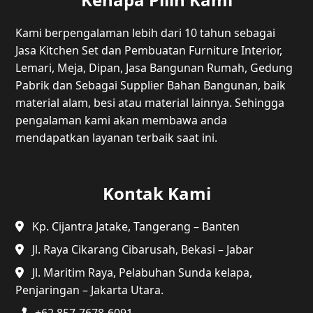
Kami berpengalaman lebih dari 10 tahun sebagai
Jasa Kitchen Set dan Pembuatan Furniture Interior,
Lemari, Meja, Dipan, Jasa Bangunan Rumah, Gedung
Pabrik dan Sebagai Supplier Bahan Bangunan, baik
material alam, besi atau material lainnya. Sehingga
pengalaman kami akan membawa anda
mendapatkan layanan terbaik saat ini.
Kontak Kami
Kp. Cijantra Jatake, Tangerang – Banten
Jl. Raya Cikarang Cibarusah, Bekasi – Jabar
Jl. Maritim Raya, Pelabuhan Sunda kelapa,
Penjaringan – Jakarta Utara.