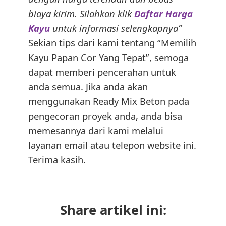
biaya kirim. Silahkan klik
Daftar Harga
Kayu
untuk informasi selengkapnya”
Sekian tips dari kami tentang “Memilih
Kayu Papan Cor Yang Tepat”, semoga
dapat memberi pencerahan untuk
anda semua. Jika anda akan
menggunakan Ready Mix Beton pada
pengecoran proyek anda, anda bisa
memesannya dari kami melalui
layanan email atau telepon website ini.
Terima kasih.
Share artikel ini: