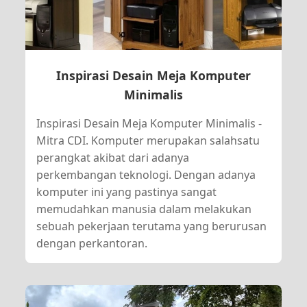
Inspirasi Desain Meja Komputer
Minimalis
Inspirasi Desain Meja Komputer Minimalis -
Mitra CDI. Komputer merupakan salahsatu
perangkat akibat dari adanya
perkembangan teknologi. Dengan adanya
komputer ini yang pastinya sangat
memudahkan manusia dalam melakukan
sebuah pekerjaan terutama yang berurusan
dengan perkantoran.