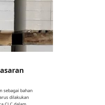
pasaran
m sebagai bahan
arus dilakukan
ra CLC dalam