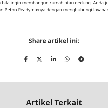
bila ingin membangun rumah atau gedung. Anda j
an Beton Readymixnya dengan menghubungi layanan 
Share artikel ini:
Artikel Terkait