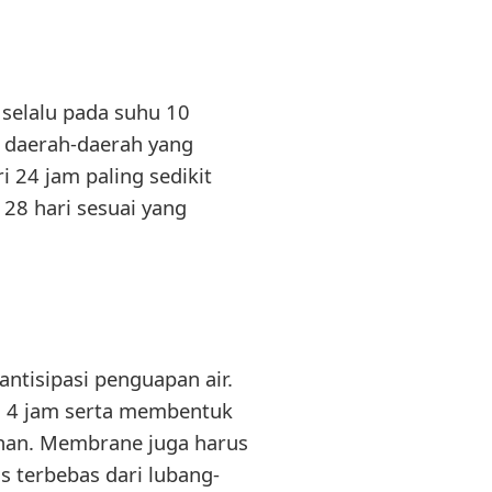
selalu pada suhu 10
a daerah-daerah yang
 24 jam paling sedikit
 28 hari sesuai yang
tisipasi penguapan air.
tu 4 jam serta membentuk
ahan. Membrane juga harus
 terbebas dari lubang-