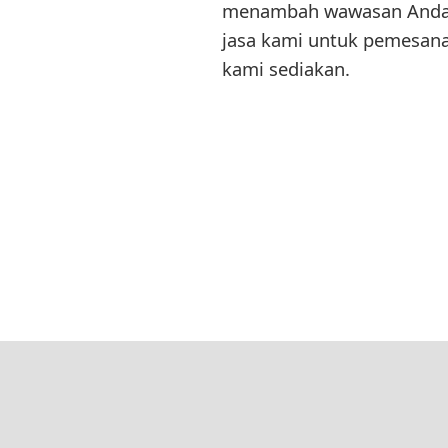
menambah wawasan Anda 
jasa kami untuk pemesan
kami sediakan.