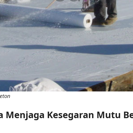
eton
a Menjaga Kesegaran Mutu B