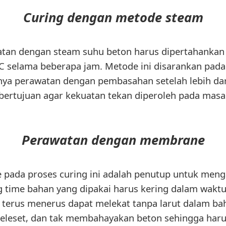
Curing dengan metode steam
tan dengan steam suhu beton harus dipertahankan 
t C selama beberapa jam. Metode ini disarankan pad
ya perawatan dengan pembasahan setelah lebih dari
 bertujuan agar kekuatan tekan diperoleh pada masa
Perawatan dengan membrane
ada proses curing ini adalah penutup untuk mengan
ing time bahan yang dipakai harus kering dalam wak
a terus menerus dapat melekat tanpa larut dalam b
eleset, dan tak membahayakan beton sehingga harus