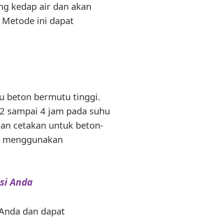
ng kedap air dan akan
 Metode ini dapat
u beton bermutu tinggi.
2 sampai 4 jam pada suhu
san cetakan untuk beton-
an menggunakan
si Anda
 Anda dan dapat