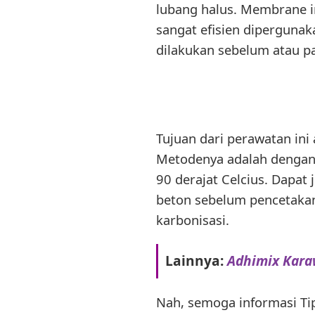
lubang halus. Membrane in
sangat efisien diperguna
dilakukan sebelum atau 
Tujuan dari perawatan in
Metodenya adalah dengan
90 derajat Celcius. Dapat
beton sebelum pencetakan
karbonisasi.
Lainnya:
Adhimix Kara
Nah, semoga informasi Ti