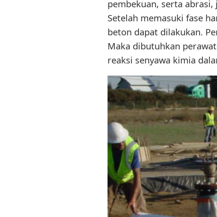
pembekuan, serta abrasi, 
Setelah memasuki fase h
beton dapat dilakukan. Pe
Maka dibutuhkan perawata
reaksi senyawa kimia dal