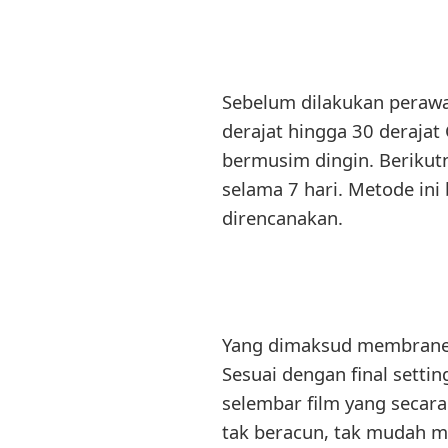
Sebelum dilakukan perawa
derajat hingga 30 deraja
bermusim dingin. Berikutn
selama 7 hari. Metode ini
direncanakan.
Yang dimaksud membrane p
Sesuai dengan final sett
selembar film yang secar
tak beracun, tak mudah m