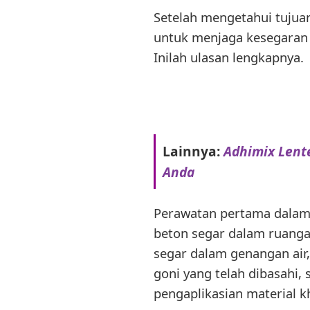
Setelah mengetahui tujua
untuk menjaga kesegaran
Inilah ulasan lengkapnya.
Lainnya:
Adhimix Lente
Anda
Perawatan pertama dalam
beton segar dalam ruangan
segar dalam genangan ai
goni yang telah dibasahi
pengaplikasian material 