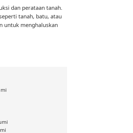
uksi dan perataan tanah.
perti tanah, batu, atau
tkan untuk menghaluskan
umi
bumi
umi