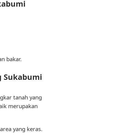
ukabumi
n bakar.
ng Sukabumi
ngkar tanah yang
baik merupakan
 area yang keras.