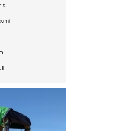
 di
abumi
mi
ll