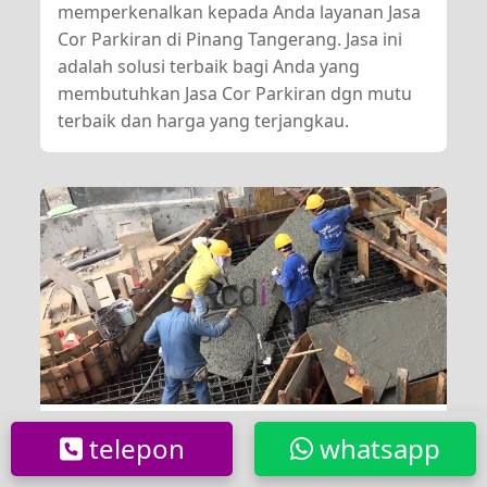
memperkenalkan kepada Anda layanan Jasa
Cor Parkiran di Pinang Tangerang. Jasa ini
adalah solusi terbaik bagi Anda yang
membutuhkan Jasa Cor Parkiran dgn mutu
terbaik dan harga yang terjangkau.
telepon
whatsapp
Layanan Cor Jayamix /Readymix di
Kebon Melati Jakarta