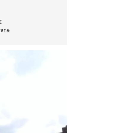
I
rane