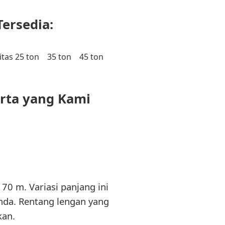
Tersedia:
tas 25 ton
35 ton
45 ton
arta yang Kami
70 m. Variasi panjang ini
nda. Rentang lengan yang
kan.