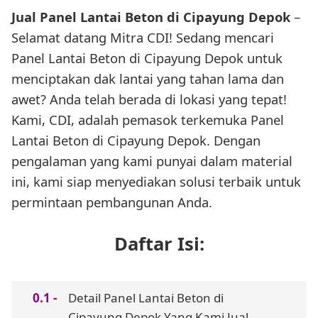
Jual Panel Lantai Beton di Cipayung Depok
–
Selamat datang Mitra CDI! Sedang mencari
Panel Lantai Beton di Cipayung Depok untuk
menciptakan dak lantai yang tahan lama dan
awet? Anda telah berada di lokasi yang tepat!
Kami, CDI, adalah pemasok terkemuka Panel
Lantai Beton di Cipayung Depok. Dengan
pengalaman yang kami punyai dalam material
ini, kami siap menyediakan solusi terbaik untuk
permintaan pembangunan Anda.
Daftar Isi:
Detail Panel Lantai Beton di
Cipayung Depok Yang Kami Jual