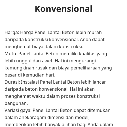
Konvensional
Harga: Harga Panel Lantai Beton lebih murah
daripada konstruksi konvensional. Anda dapat
menghemat biaya dalam konstruksi.
Mutu: Panel Lantai Beton memiliki kualitas yang
lebih unggul dan awet. Hal ini mengurangi
kemungkinan rusak dan biaya pemeliharaan yang
besar di kemudian hari.
Durasi: Instalasi Panel Lantai Beton lebih lancar
daripada beton konvensional. Hal ini akan
menghemat waktu dalam proses konstruksi
bangunan.
Variasi gaya: Panel Lantai Beton dapat ditemukan
dalam anekaragam dimensi dan model,
memberikan lebih banyak pilihan bagi Anda dalam