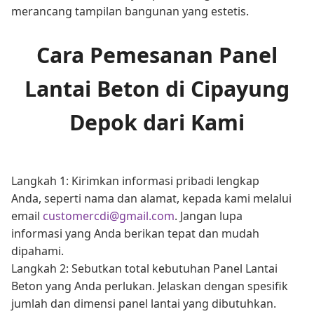
merancang tampilan bangunan yang estetis.
Cara Pemesanan Panel
Lantai Beton di Cipayung
Depok dari Kami
Langkah 1: Kirimkan informasi pribadi lengkap
Anda, seperti nama dan alamat, kepada kami melalui
email
customercdi@gmail.com
. Jangan lupa
informasi yang Anda berikan tepat dan mudah
dipahami.
Langkah 2: Sebutkan total kebutuhan Panel Lantai
Beton yang Anda perlukan. Jelaskan dengan spesifik
jumlah dan dimensi panel lantai yang dibutuhkan.