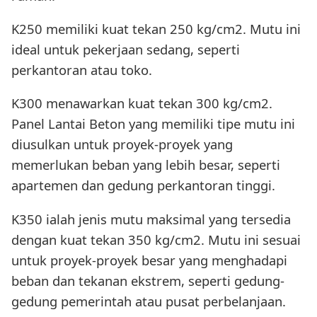
K250 memiliki kuat tekan 250 kg/cm2. Mutu ini
ideal untuk pekerjaan sedang, seperti
perkantoran atau toko.
K300 menawarkan kuat tekan 300 kg/cm2.
Panel Lantai Beton yang memiliki tipe mutu ini
diusulkan untuk proyek-proyek yang
memerlukan beban yang lebih besar, seperti
apartemen dan gedung perkantoran tinggi.
K350 ialah jenis mutu maksimal yang tersedia
dengan kuat tekan 350 kg/cm2. Mutu ini sesuai
untuk proyek-proyek besar yang menghadapi
beban dan tekanan ekstrem, seperti gedung-
gedung pemerintah atau pusat perbelanjaan.