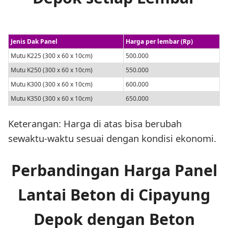
Jenis Dak Panel
Harga per lembar (Rp)
Mutu K225 (300 x 60 x 10cm)
500.000
Mutu K250 (300 x 60 x 10cm)
550.000
Mutu K300 (300 x 60 x 10cm)
600.000
Mutu K350 (300 x 60 x 10cm)
650.000
Keterangan: Harga di atas bisa berubah
sewaktu-waktu sesuai dengan kondisi ekonomi.
Perbandingan Harga Panel
Lantai Beton di Cipayung
Depok dengan Beton