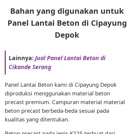
Bahan yang digunakan untuk
Panel Lantai Beton di Cipayung
Depok
Lainnya:
Jual Panel Lantai Beton di
Cikande Serang
Panel Lantai Beton kami di Cipayung Depok
diproduksi menggunakan material beton
precast premium. Campuran material material
beton precast berbeda-beda sesuai pada
kualitas yang ditentukan.
Beton precast pada jenis K225 terbuat dari