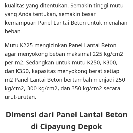
kualitas yang ditentukan. Semakin tinggi mutu
yang Anda tentukan, semakin besar
kemampuan Panel Lantai Beton untuk menahan
beban.
Mutu K225 mengizinkan Panel Lantai Beton
agar menyokong beban maksimal 225 kg/cm2
per m2. Sedangkan untuk mutu K250, K300,
dan K350, kapasitas menyokong berat setiap
m2 Panel Lantai Beton bertambah menjadi 250
kg/cm2, 300 kg/cm2, dan 350 kg/cm2 secara
urut-urutan.
Dimensi dari Panel Lantai Beton
di Cipayung Depok