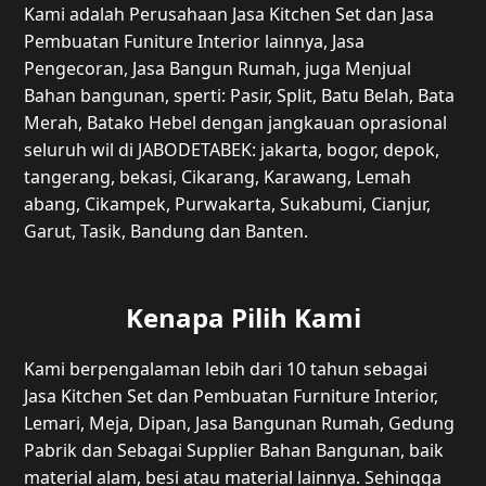
Kami adalah Perusahaan Jasa Kitchen Set dan Jasa
Pembuatan Funiture Interior lainnya, Jasa
Pengecoran, Jasa Bangun Rumah, juga Menjual
Bahan bangunan, sperti: Pasir, Split, Batu Belah, Bata
Merah, Batako Hebel dengan jangkauan oprasional
seluruh wil di JABODETABEK: jakarta, bogor, depok,
tangerang, bekasi, Cikarang, Karawang, Lemah
abang, Cikampek, Purwakarta, Sukabumi, Cianjur,
Garut, Tasik, Bandung dan Banten.
Kenapa Pilih Kami
Kami berpengalaman lebih dari 10 tahun sebagai
Jasa Kitchen Set dan Pembuatan Furniture Interior,
Lemari, Meja, Dipan, Jasa Bangunan Rumah, Gedung
Pabrik dan Sebagai Supplier Bahan Bangunan, baik
material alam, besi atau material lainnya. Sehingga