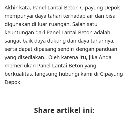
Akhir kata, Panel Lantai Beton Cipayung Depok
mempunyai daya tahan terhadap air dan bisa
digunakan di luar ruangan. Salah satu
keuntungan dari Panel Lantai Beton adalah
sangat baik daya dukung dan daya tahannya,
serta dapat dipasang sendiri dengan panduan
yang disediakan.. Oleh karena itu, jika Anda
memerlukan Panel Lantai Beton yang
berkualitas, langsung hubungi kami di Cipayung
Depok.
Share artikel ini: