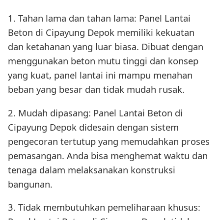
1. Tahan lama dan tahan lama: Panel Lantai
Beton di Cipayung Depok memiliki kekuatan
dan ketahanan yang luar biasa. Dibuat dengan
menggunakan beton mutu tinggi dan konsep
yang kuat, panel lantai ini mampu menahan
beban yang besar dan tidak mudah rusak.
2. Mudah dipasang: Panel Lantai Beton di
Cipayung Depok didesain dengan sistem
pengecoran tertutup yang memudahkan proses
pemasangan. Anda bisa menghemat waktu dan
tenaga dalam melaksanakan konstruksi
bangunan.
3. Tidak membutuhkan pemeliharaan khusus: