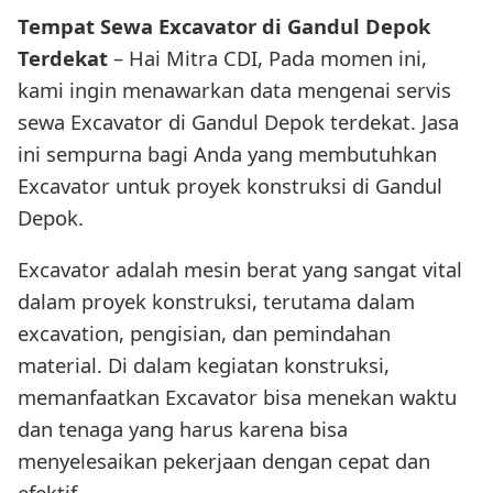
Tempat Sewa Excavator di Gandul Depok
Terdekat
– Hai Mitra CDI, Pada momen ini,
kami ingin menawarkan data mengenai servis
sewa Excavator di Gandul Depok terdekat. Jasa
ini sempurna bagi Anda yang membutuhkan
Excavator untuk proyek konstruksi di Gandul
Depok.
Excavator adalah mesin berat yang sangat vital
dalam proyek konstruksi, terutama dalam
excavation, pengisian, dan pemindahan
material. Di dalam kegiatan konstruksi,
memanfaatkan Excavator bisa menekan waktu
dan tenaga yang harus karena bisa
menyelesaikan pekerjaan dengan cepat dan
efektif.