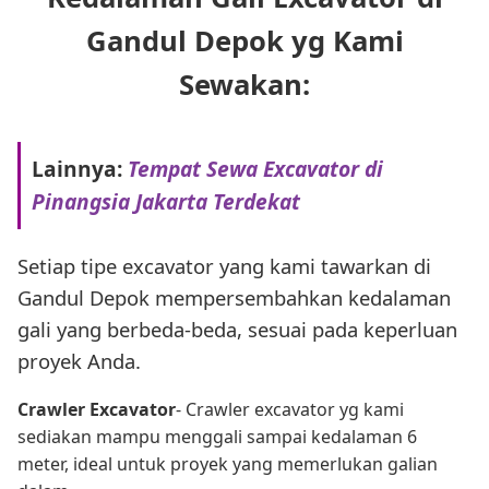
Gandul Depok yg Kami
Sewakan:
Lainnya:
Tempat Sewa Excavator di
Pinangsia Jakarta Terdekat
Setiap tipe excavator yang kami tawarkan di
Gandul Depok mempersembahkan kedalaman
gali yang berbeda-beda, sesuai pada keperluan
proyek Anda.
Crawler Excavator
- Crawler excavator yg kami
sediakan mampu menggali sampai kedalaman 6
meter, ideal untuk proyek yang memerlukan galian