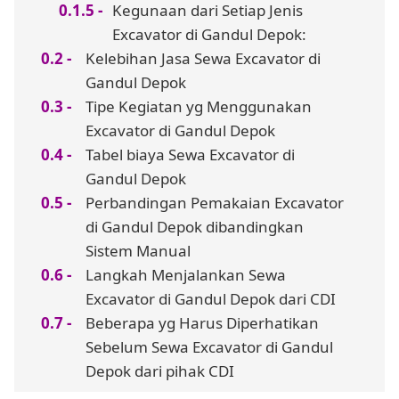
Kegunaan dari Setiap Jenis
Excavator di Gandul Depok:
Kelebihan Jasa Sewa Excavator di
Gandul Depok
Tipe Kegiatan yg Menggunakan
Excavator di Gandul Depok
Tabel biaya Sewa Excavator di
Gandul Depok
Perbandingan Pemakaian Excavator
di Gandul Depok dibandingkan
Sistem Manual
Langkah Menjalankan Sewa
Excavator di Gandul Depok dari CDI
Beberapa yg Harus Diperhatikan
Sebelum Sewa Excavator di Gandul
Depok dari pihak CDI