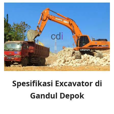
Spesifikasi Excavator di
Gandul Depok