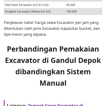
Skid Steer Excavator (4.5-6.0 m3)
90.000
Dragline Excavator (Above 6.0 m3)
100.000
Penjelasan tabel: harga sewa Excavator per jam yang
ditentukan oleh jenis Excavator, kapasitas bucket, dan
tipe mesin yang dipakai.
Perbandingan Pemakaian
Excavator di Gandul Depok
dibandingkan Sistem
Manual
Lainnya:
Tempat Sewa Excavator di