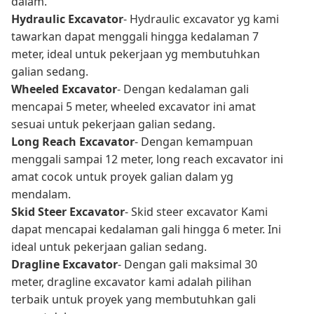
dalam.
Hydraulic Excavator
- Hydraulic excavator yg kami
tawarkan dapat menggali hingga kedalaman 7
meter, ideal untuk pekerjaan yg membutuhkan
galian sedang.
Wheeled Excavator
- Dengan kedalaman gali
mencapai 5 meter, wheeled excavator ini amat
sesuai untuk pekerjaan galian sedang.
Long Reach Excavator
- Dengan kemampuan
menggali sampai 12 meter, long reach excavator ini
amat cocok untuk proyek galian dalam yg
mendalam.
Skid Steer Excavator
- Skid steer excavator Kami
dapat mencapai kedalaman gali hingga 6 meter. Ini
ideal untuk pekerjaan galian sedang.
Dragline Excavator
- Dengan gali maksimal 30
meter, dragline excavator kami adalah pilihan
terbaik untuk proyek yang membutuhkan gali