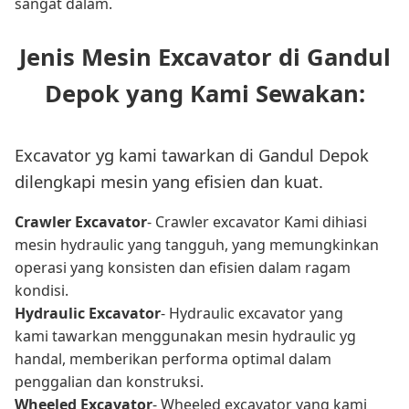
sangat dalam.
Jenis Mesin Excavator di Gandul
Depok yang Kami Sewakan:
Excavator yg kami tawarkan di Gandul Depok
dilengkapi mesin yang efisien dan kuat.
Crawler Excavator
- Crawler excavator Kami dihiasi
mesin hydraulic yang tangguh, yang memungkinkan
operasi yang konsisten dan efisien dalam ragam
kondisi.
Hydraulic Excavator
- Hydraulic excavator yang
kami tawarkan menggunakan mesin hydraulic yg
handal, memberikan performa optimal dalam
penggalian dan konstruksi.
Wheeled Excavator
- Wheeled excavator yang kami