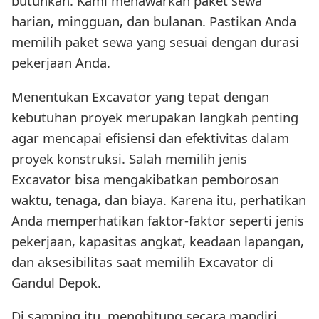
butuhkan. Kami menawarkan paket sewa
harian, mingguan, dan bulanan. Pastikan Anda
memilih paket sewa yang sesuai dengan durasi
pekerjaan Anda.
Menentukan Excavator yang tepat dengan
kebutuhan proyek merupakan langkah penting
agar mencapai efisiensi dan efektivitas dalam
proyek konstruksi. Salah memilih jenis
Excavator bisa mengakibatkan pemborosan
waktu, tenaga, dan biaya. Karena itu, perhatikan
Anda memperhatikan faktor-faktor seperti jenis
pekerjaan, kapasitas angkat, keadaan lapangan,
dan aksesibilitas saat memilih Excavator di
Gandul Depok.
Di samping itu, menghitung secara mandiri