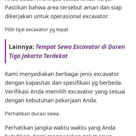
Pastikan bahwa area tersebut aman dan siap
dikerjakan untuk operasional excavator.
Pilih tipe excavator yg tepat
Lainnya:
Tempat Sewa Excavator di Duren
Tiga Jakarta Terdekat
Kami menyediakan berbagai jenis excavator
dengan kapasitas dan spesifikasi yg berbeda.
Verifikasi Anda memilih excavator yang sesuai
dengan kebutuhan pekerjaan Anda.
Perhatikan durasi sewa
Perhatikan jangka waktu waktu yang Anda