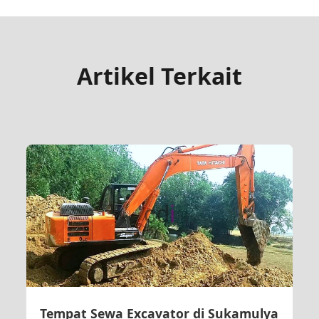
Artikel Terkait
Tempat Sewa Excavator di Sukamulya