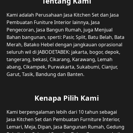
Tentang Kami
Kami adalah Perusahaan Jasa Kitchen Set dan Jasa
Pembuatan Funiture Interior lainnya, Jasa
Pengecoran, Jasa Bangun Rumah, juga Menjual
Bahan bangunan, sperti: Pasir, Split, Batu Belah, Bata
Merah, Batako Hebel dengan jangkauan oprasional
seluruh wil di JABODETABEK: jakarta, bogor, depok,
tangerang, bekasi, Cikarang, Karawang, Lemah
abang, Cikampek, Purwakarta, Sukabumi, Cianjur,
Garut, Tasik, Bandung dan Banten.
Kenapa Pilih Kami
Kami berpengalaman lebih dari 10 tahun sebagai
Jasa Kitchen Set dan Pembuatan Furniture Interior,
Lemari, Meja, Dipan, Jasa Bangunan Rumah, Gedung