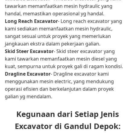
tawarkan memanfaatkan mesin hydraulic yang
handal, memastikan operasional yg handal.
Long Reach Excavator
- Long reach excavator yang
kami sediakan memanfaatkan mesin hydraulic,
sangat sesuai untuk proyek yang memerlukan
jangkauan ekstra dalam pekerjaan galian.
Skid Steer Excavator
- Skid steer excavator yang
kami tawarkan memanfaatkan mesin diesel yang
kuat, sempurna untuk proyek gali di ragam kondisi.
Dragline Excavator
- Dragline excavator kami
menggunakan mesin electric, yang mendukung
operasi efisien dan berkelanjutan dalam proyek
galian yg mendalam.
Kegunaan dari Setiap Jenis
Excavator di Gandul Depok: