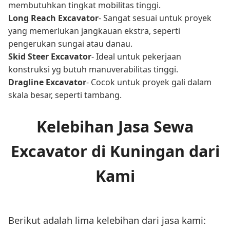
membutuhkan tingkat mobilitas tinggi.
Long Reach Excavator
- Sangat sesuai untuk proyek
yang memerlukan jangkauan ekstra, seperti
pengerukan sungai atau danau.
Skid Steer Excavator
- Ideal untuk pekerjaan
konstruksi yg butuh manuverabilitas tinggi.
Dragline Excavator
- Cocok untuk proyek gali dalam
skala besar, seperti tambang.
Kelebihan Jasa Sewa
Excavator di Kuningan dari
Kami
Berikut adalah lima kelebihan dari jasa kami: