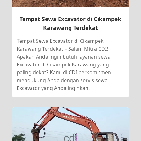
Tempat Sewa Excavator di Cikampek
Karawang Terdekat
Tempat Sewa Excavator di Cikampek
Karawang Terdekat – Salam Mitra CDI!
Apakah Anda ingin butuh layanan sewa
Excavator di Cikampek Karawang yang
paling dekat? Kami di CDI berkomitmen
mendukung Anda dengan servis sewa
Excavator yang Anda inginkan.