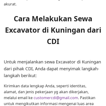
akurat.
Cara Melakukan Sewa
Excavator di Kuningan dari
CDI
Untuk menjalankan sewa Excavator di Kuningan
dari pihak CDI, Anda dapat menyimak langkah-
langkah berikut:
Kirimkan data lengkap Anda, seperti identitas,
alamat, dan jenis pekerjaan yg akan dikerjakan,
melalui email ke
customercdi@gmail.com
. Pastikan
untuk mengikutkan informasi mengenai luas area