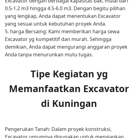
Excavator dengan berbagai kapasitas bak, mulai dari
0.5-1.2 m3 hingga 4.5-6.0 m3. Dengan begitu pilihan
yang lengkap, Anda dapat menentukan Excavator
yang sesuai untuk kebutuhan proyek Anda.
5. harga Bersaing: Kami memberikan harga sewa
Excavator yg kompetitif dan murah. Sehingga
demikian, Anda dapat mengurangi anggaran proyek
Anda tanpa menurunkan mutu tugas.
Tipe Kegiatan yg
Memanfaatkan Excavator
di Kuningan
Pengerukan Tanah: Dalam proyek konstruksi,
Excavator umumnya digunakan untuk menyiapkan