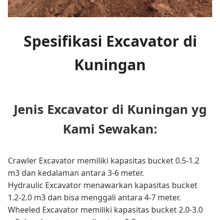
Spesifikasi Excavator di
Kuningan
Jenis Excavator di Kuningan yg
Kami Sewakan:
Crawler Excavator memiliki kapasitas bucket 0.5-1.2
m3 dan kedalaman antara 3-6 meter.
Hydraulic Excavator menawarkan kapasitas bucket
1.2-2.0 m3 dan bisa menggali antara 4-7 meter.
Wheeled Excavator memiliki kapasitas bucket 2.0-3.0