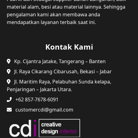
material alam, besi atau material lainnya. Sehingga
pengalaman kami akan membawa anda
mendapatkan layanan terbaik saat ini.
Kontak Kami
Kp. Cijantra Jatake, Tangerang – Banten
Jl. Raya Cikarang Cibarusah, Bekasi – Jabar
Jl. Maritim Raya, Pelabuhan Sunda kelapa,
Penjaringan – Jakarta Utara.
+62 857-7678-6091
customercdi@gmail.com