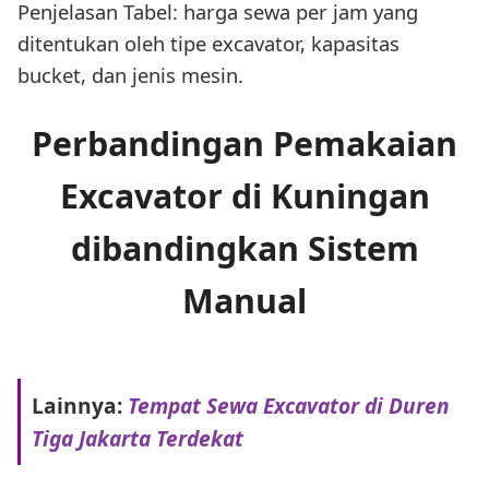
Penjelasan Tabel: harga sewa per jam yang
ditentukan oleh tipe excavator, kapasitas
bucket, dan jenis mesin.
Perbandingan Pemakaian
Excavator di Kuningan
dibandingkan Sistem
Manual
Lainnya:
Tempat Sewa Excavator di Duren
Tiga Jakarta Terdekat