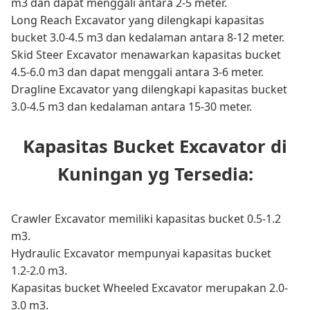
m3 dan dapat menggali antara 2-5 meter.
Long Reach Excavator yang dilengkapi kapasitas
bucket 3.0-4.5 m3 dan kedalaman antara 8-12 meter.
Skid Steer Excavator menawarkan kapasitas bucket
4.5-6.0 m3 dan dapat menggali antara 3-6 meter.
Dragline Excavator yang dilengkapi kapasitas bucket
3.0-4.5 m3 dan kedalaman antara 15-30 meter.
Kapasitas Bucket Excavator di
Kuningan yg Tersedia:
Crawler Excavator memiliki kapasitas bucket 0.5-1.2
m3.
Hydraulic Excavator mempunyai kapasitas bucket
1.2-2.0 m3.
Kapasitas bucket Wheeled Excavator merupakan 2.0-
3.0 m3.