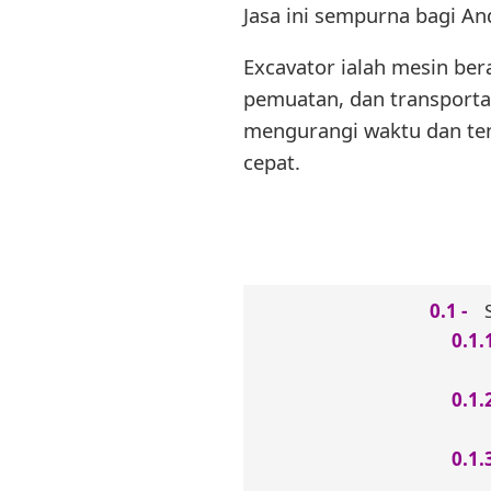
Jasa ini sempurna bagi An
Excavator ialah mesin ber
pemuatan, dan transportas
mengurangi waktu dan ten
cepat.