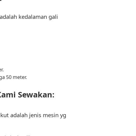
 adalah kedalaman gali
r.
a 50 meter.
 Kami Sewakan:
kut adalah jenis mesin yg