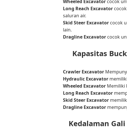
Wheeled Excavator
cocok unt
Long Reach Excavator
cocok 
saluran air.
Skid Steer Excavator
cocok un
lain.
Dragline Excavator
cocok unt
Kapasitas Buck
Crawler Excavator
Mempunyai 
Hydraulic Excavator
memiliki
Wheeled Excavator
Memiliki 
Long Reach Excavator
mempun
Skid Steer Excavator
memiliki
Dragline Excavator
mempunyai
Kedalaman Gali 