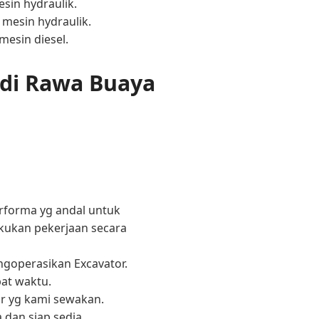
sin hydraulik.
 mesin hydraulik.
esin diesel.
di Rawa Buaya
erforma yg andal untuk
kukan pekerjaan secara
ngoperasikan Excavator.
at waktu.
or yg kami sewakan.
 dan siap sedia