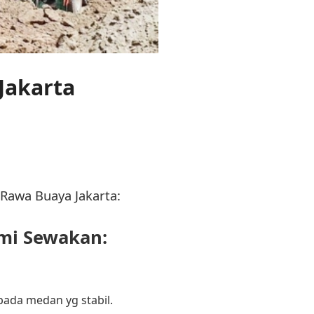
Jakarta
 Rawa Buaya Jakarta:
ami Sewakan:
pada medan yg stabil.