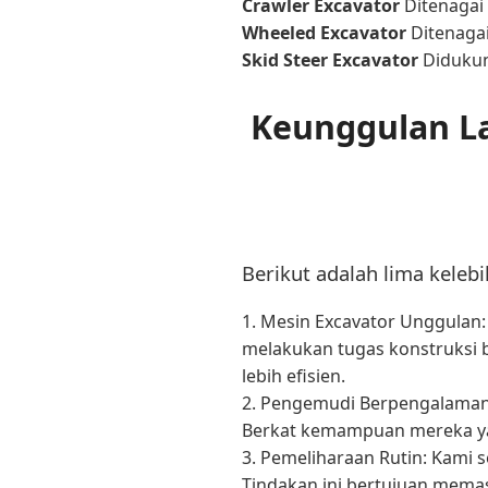
Crawler Excavator
Ditenagai 
Wheeled Excavator
Ditenagai
Skid Steer Excavator
Didukun
Keunggulan L
Berikut adalah lima kelebi
1. Mesin Excavator Unggulan:
melakukan tugas konstruksi 
lebih efisien.
2. Pengemudi Berpengalaman:
Berkat kemampuan mereka yang
3. Pemeliharaan Rutin: Kami 
Tindakan ini bertujuan memas