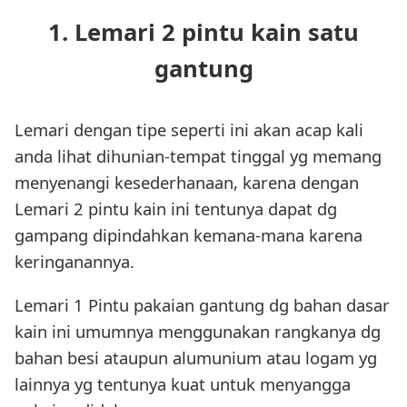
1. Lemari 2 pintu kain satu
gantung
Lemari dengan tipe seperti ini akan acap kali
anda lihat dihunian-tempat tinggal yg memang
menyenangi kesederhanaan, karena dengan
Lemari 2 pintu kain ini tentunya dapat dg
gampang dipindahkan kemana-mana karena
keringanannya.
Lemari 1 Pintu pakaian gantung dg bahan dasar
kain ini umumnya menggunakan rangkanya dg
bahan besi ataupun alumunium atau logam yg
lainnya yg tentunya kuat untuk menyangga