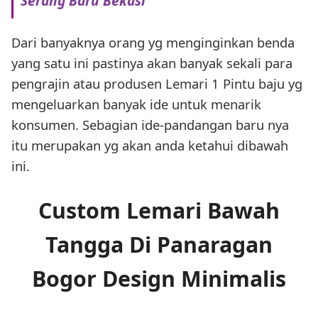
Serang Baru Bekasi
Dari banyaknya orang yg menginginkan benda
yang satu ini pastinya akan banyak sekali para
pengrajin atau produsen Lemari 1 Pintu baju yg
mengeluarkan banyak ide untuk menarik
konsumen. Sebagian ide-pandangan baru nya
itu merupakan yg akan anda ketahui dibawah
ini.
Custom Lemari Bawah
Tangga Di Panaragan
Bogor Design Minimalis