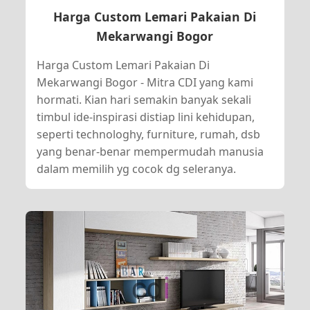
Harga Custom Lemari Pakaian Di
Mekarwangi Bogor
Harga Custom Lemari Pakaian Di
Mekarwangi Bogor - Mitra CDI yang kami
hormati. Kian hari semakin banyak sekali
timbul ide-inspirasi distiap lini kehidupan,
seperti technologhy, furniture, rumah, dsb
yang benar-benar mempermudah manusia
dalam memilih yg cocok dg seleranya.