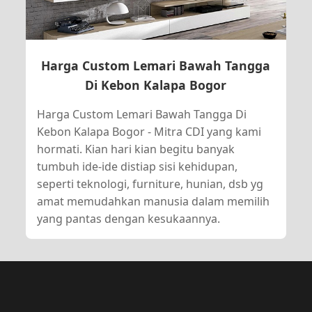
Harga Custom Lemari Bawah Tangga
Di Kebon Kalapa Bogor
Harga Custom Lemari Bawah Tangga Di
Kebon Kalapa Bogor - Mitra CDI yang kami
hormati. Kian hari kian begitu banyak
tumbuh ide-ide distiap sisi kehidupan,
seperti teknologi, furniture, hunian, dsb yg
amat memudahkan manusia dalam memilih
yang pantas dengan kesukaannya.