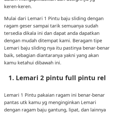
keren-keren.
Mulai dari Lemari 1 Pintu baju sliding dengan
ragam geser sampai tarik semuanya sudah
tersedia dikala ini dan dapat anda dapatkan
dengan mudah ditempat kami. Beragam tipe
Lemari baju sliding nya itu pastinya benar-benar
baik, sebagian diantaranya yakni yang akan
kamu ketahui dibawah ini.
1. Lemari 2 pintu full pintu rel
Lemari 1 Pintu pakaian ragam ini benar-benar
pantas utk kamu yg menginginkan Lemari
dengan ragam baju gantung, lipat, dan lainnya