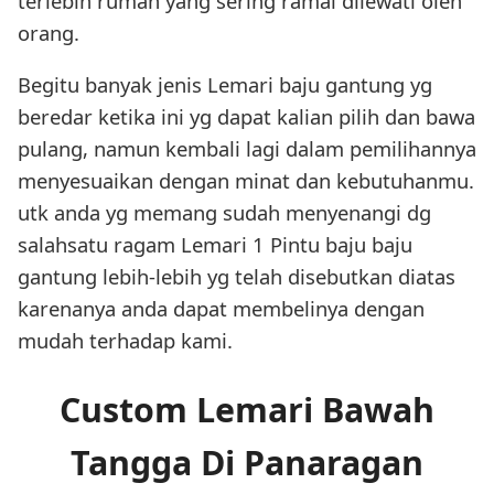
terlebih rumah yang sering ramai dilewati oleh
orang.
Begitu banyak jenis Lemari baju gantung yg
beredar ketika ini yg dapat kalian pilih dan bawa
pulang, namun kembali lagi dalam pemilihannya
menyesuaikan dengan minat dan kebutuhanmu.
utk anda yg memang sudah menyenangi dg
salahsatu ragam Lemari 1 Pintu baju baju
gantung lebih-lebih yg telah disebutkan diatas
karenanya anda dapat membelinya dengan
mudah terhadap kami.
Custom Lemari Bawah
Tangga Di Panaragan