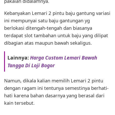
pakaian didalamnya.
Kebanyakan Lemari 2 pintu baju gantung variasi
ini mempunyai satu baju gantungan yg
berlokasi ditengah-tengah dan biasanya
terdapat slot tambahan untuk baju yang dilipat
dibagian atas maupun bawah sekaligus.
Lainnya:
Harga Custom Lemari Bawah
Tangga Di Loji Bogor
Namun, dikala kalian memilih Lemari 2 pintu
dengan ragam ini tentunya semestinya berhati-
hati karena bahan dasarnya yang berasal dari
kain tersebut.