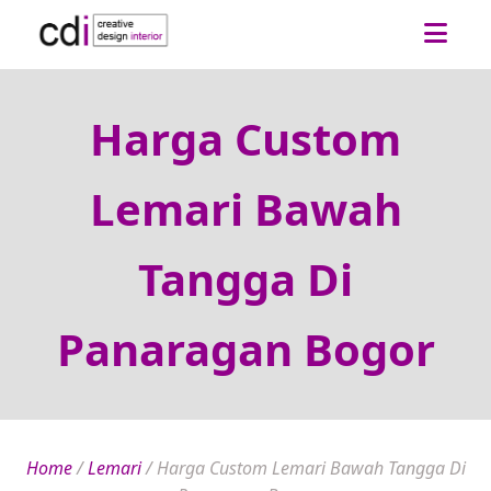
Harga Custom
Lemari Bawah
Tangga Di
Panaragan Bogor
Home
/
Lemari
/
Harga Custom Lemari Bawah Tangga Di