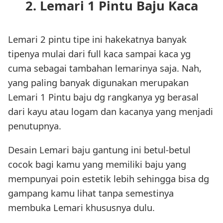
2. Lemari 1 Pintu Baju Kaca
Lemari 2 pintu tipe ini hakekatnya banyak
tipenya mulai dari full kaca sampai kaca yg
cuma sebagai tambahan lemarinya saja. Nah,
yang paling banyak digunakan merupakan
Lemari 1 Pintu baju dg rangkanya yg berasal
dari kayu atau logam dan kacanya yang menjadi
penutupnya.
Desain Lemari baju gantung ini betul-betul
cocok bagi kamu yang memiliki baju yang
mempunyai poin estetik lebih sehingga bisa dg
gampang kamu lihat tanpa semestinya
membuka Lemari khususnya dulu.