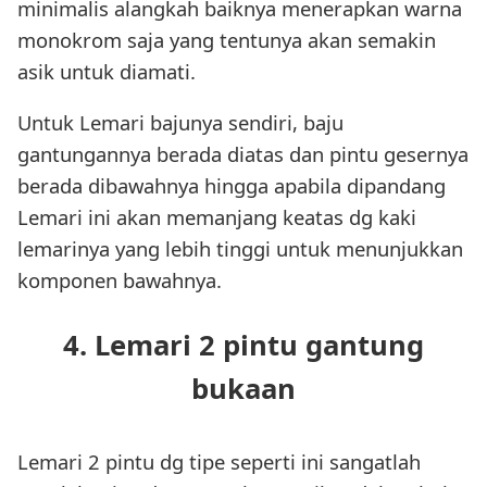
minimalis alangkah baiknya menerapkan warna
monokrom saja yang tentunya akan semakin
asik untuk diamati.
Untuk Lemari bajunya sendiri, baju
gantungannya berada diatas dan pintu gesernya
berada dibawahnya hingga apabila dipandang
Lemari ini akan memanjang keatas dg kaki
lemarinya yang lebih tinggi untuk menunjukkan
komponen bawahnya.
4. Lemari 2 pintu gantung
bukaan
Lemari 2 pintu dg tipe seperti ini sangatlah