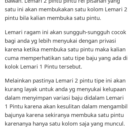
bawah. Lemari 2 pintu pintu rel pisahan yang
satu ini akan membukakan satu kolom Lemari 2
pintu bila kalian membuka satu pintu.
Lemari ragam ini akan sungguh-sungguh cocok
bagi anda yg lebih menyukai dengan privasi
karena ketika membuka satu pintu maka kalian
cuma memperhatikan satu tipe baju yang ada di
kolok Lemari 1 Pintu tersebut.
Melainkan pastinya Lemari 2 pintu tipe ini akan
kurang layak untuk anda yg menyukai kelupaan
dalam menyimpan variasi baju didalam Lemari
1 Pintu karena akan kesulitan dalam mengambil
bajunya karena sekiranya membuka satu pintu
karenanya hanya satu kolom saja yang muncul.