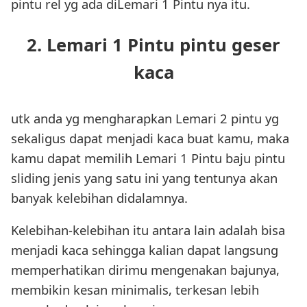
pintu rel yg ada diLemari 1 Pintu nya itu.
2. Lemari 1 Pintu pintu geser
kaca
utk anda yg mengharapkan Lemari 2 pintu yg
sekaligus dapat menjadi kaca buat kamu, maka
kamu dapat memilih Lemari 1 Pintu baju pintu
sliding jenis yang satu ini yang tentunya akan
banyak kelebihan didalamnya.
Kelebihan-kelebihan itu antara lain adalah bisa
menjadi kaca sehingga kalian dapat langsung
memperhatikan dirimu mengenakan bajunya,
membikin kesan minimalis, terkesan lebih