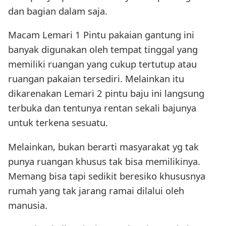
dan bagian dalam saja.
Macam Lemari 1 Pintu pakaian gantung ini
banyak digunakan oleh tempat tinggal yang
memiliki ruangan yang cukup tertutup atau
ruangan pakaian tersediri. Melainkan itu
dikarenakan Lemari 2 pintu baju ini langsung
terbuka dan tentunya rentan sekali bajunya
untuk terkena sesuatu.
Melainkan, bukan berarti masyarakat yg tak
punya ruangan khusus tak bisa memilikinya.
Memang bisa tapi sedikit beresiko khususnya
rumah yang tak jarang ramai dilalui oleh
manusia.