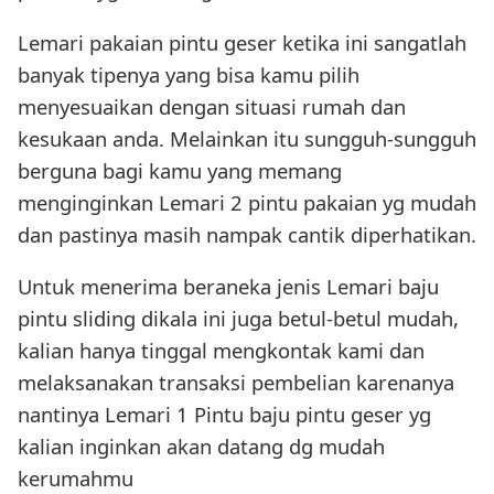
Lemari pakaian pintu geser ketika ini sangatlah
banyak tipenya yang bisa kamu pilih
menyesuaikan dengan situasi rumah dan
kesukaan anda. Melainkan itu sungguh-sungguh
berguna bagi kamu yang memang
menginginkan Lemari 2 pintu pakaian yg mudah
dan pastinya masih nampak cantik diperhatikan.
Untuk menerima beraneka jenis Lemari baju
pintu sliding dikala ini juga betul-betul mudah,
kalian hanya tinggal mengkontak kami dan
melaksanakan transaksi pembelian karenanya
nantinya Lemari 1 Pintu baju pintu geser yg
kalian inginkan akan datang dg mudah
kerumahmu