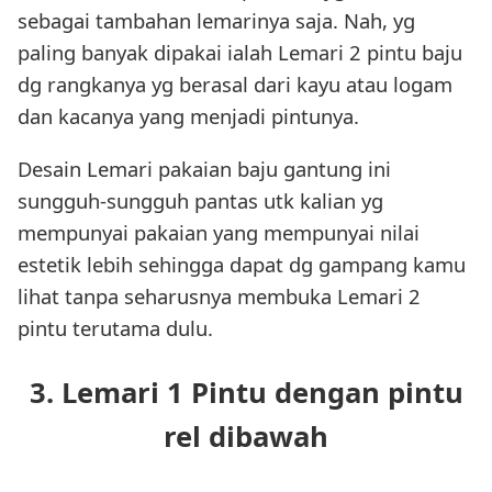
sebagai tambahan lemarinya saja. Nah, yg
paling banyak dipakai ialah Lemari 2 pintu baju
dg rangkanya yg berasal dari kayu atau logam
dan kacanya yang menjadi pintunya.
Desain Lemari pakaian baju gantung ini
sungguh-sungguh pantas utk kalian yg
mempunyai pakaian yang mempunyai nilai
estetik lebih sehingga dapat dg gampang kamu
lihat tanpa seharusnya membuka Lemari 2
pintu terutama dulu.
3. Lemari 1 Pintu dengan pintu
rel dibawah