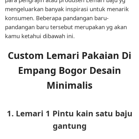
mengeluarkan banyak inspirasi untuk menarik
konsumen. Beberapa pandangan baru-
pandangan baru tersebut merupakan yg akan
kamu ketahui dibawah ini.
Custom Lemari Pakaian Di
Empang Bogor Desain
Minimalis
1. Lemari 1 Pintu kain satu baju
gantung