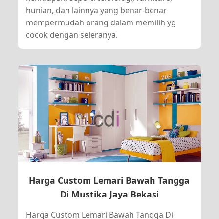
hunian, dan lainnya yang benar-benar
mempermudah orang dalam memilih yg
cocok dengan seleranya.
Harga Custom Lemari Bawah Tangga
Di Mustika Jaya Bekasi
Harga Custom Lemari Bawah Tangga Di