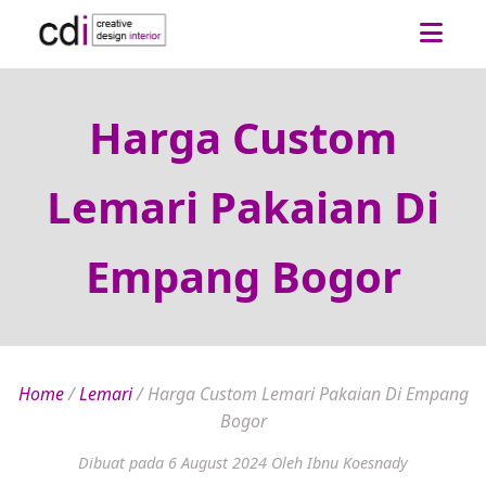
Harga Custom
Lemari Pakaian Di
Empang Bogor
Home
/
Lemari
/
Harga Custom Lemari Pakaian Di Empang
Bogor
Dibuat pada 6 August 2024
Oleh Ibnu Koesnady