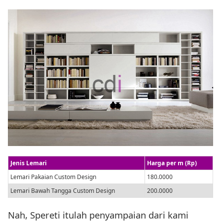
Jenis Lemari
Harga per m (Rp)
Lemari Pakaian Custom Design
180.0000
Lemari Bawah Tangga Custom Design
200.0000
Nah, Spereti itulah penyampaian dari kami