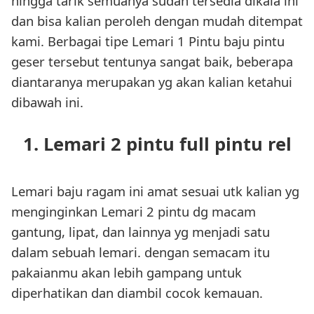
hingga tarik semuanya sudah tersedia dikala ini
dan bisa kalian peroleh dengan mudah ditempat
kami. Berbagai tipe Lemari 1 Pintu baju pintu
geser tersebut tentunya sangat baik, beberapa
diantaranya merupakan yg akan kalian ketahui
dibawah ini.
1. Lemari 2 pintu full pintu rel
Lemari baju ragam ini amat sesuai utk kalian yg
menginginkan Lemari 2 pintu dg macam
gantung, lipat, dan lainnya yg menjadi satu
dalam sebuah lemari. dengan semacam itu
pakaianmu akan lebih gampang untuk
diperhatikan dan diambil cocok kemauan.