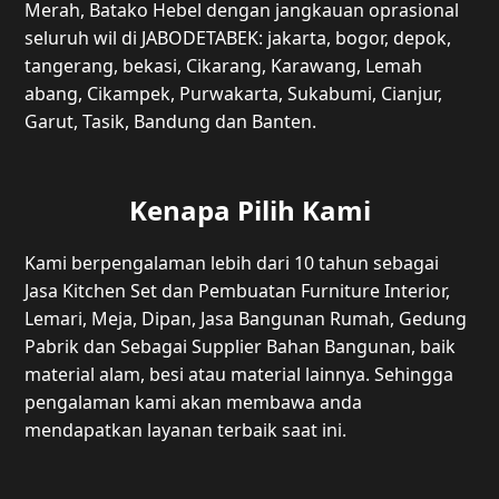
Merah, Batako Hebel dengan jangkauan oprasional
seluruh wil di JABODETABEK: jakarta, bogor, depok,
tangerang, bekasi, Cikarang, Karawang, Lemah
abang, Cikampek, Purwakarta, Sukabumi, Cianjur,
Garut, Tasik, Bandung dan Banten.
Kenapa Pilih Kami
Kami berpengalaman lebih dari 10 tahun sebagai
Jasa Kitchen Set dan Pembuatan Furniture Interior,
Lemari, Meja, Dipan, Jasa Bangunan Rumah, Gedung
Pabrik dan Sebagai Supplier Bahan Bangunan, baik
material alam, besi atau material lainnya. Sehingga
pengalaman kami akan membawa anda
mendapatkan layanan terbaik saat ini.