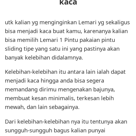
kaca
utk kalian yg menginginkan Lemari yg sekaligus
bisa menjadi kaca buat kamu, karenanya kalian
bisa memilih Lemari 1 Pintu pakaian pintu
sliding tipe yang satu ini yang pastinya akan
banyak kelebihan didalamnya.
Kelebihan-kelebihan itu antara lain ialah dapat
menjadi kaca hingga anda bisa segera
memandang dirimu mengenakan bajunya,
membuat kesan minimalis, terkesan lebih
mewah, dan lain sebagainya.
Dari kelebihan-kelebihan nya itu tentunya akan
sungguh-sungguh bagus kalian punyai