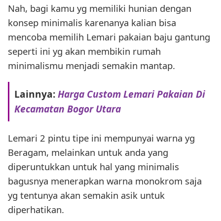
Nah, bagi kamu yg memiliki hunian dengan
konsep minimalis karenanya kalian bisa
mencoba memilih Lemari pakaian baju gantung
seperti ini yg akan membikin rumah
minimalismu menjadi semakin mantap.
Lainnya:
Harga Custom Lemari Pakaian Di
Kecamatan Bogor Utara
Lemari 2 pintu tipe ini mempunyai warna yg
Beragam, melainkan untuk anda yang
diperuntukkan untuk hal yang minimalis
bagusnya menerapkan warna monokrom saja
yg tentunya akan semakin asik untuk
diperhatikan.