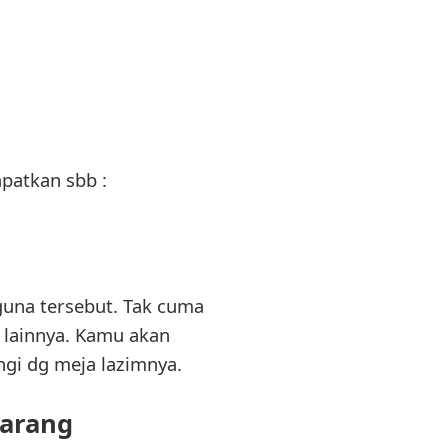
patkan sbb :
guna tersebut. Tak cuma
l lainnya. Kamu akan
gi dg meja lazimnya.
Barang