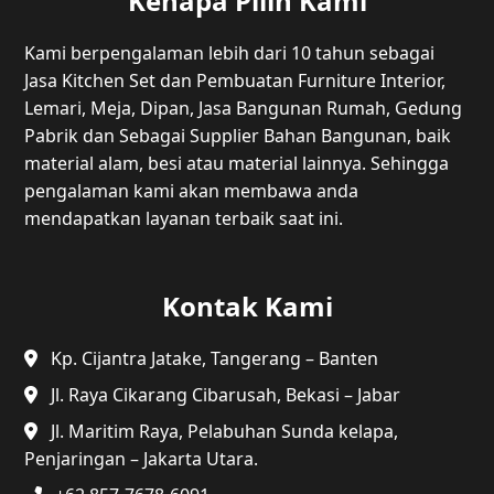
Kenapa Pilih Kami
Kami berpengalaman lebih dari 10 tahun sebagai
Jasa Kitchen Set dan Pembuatan Furniture Interior,
Lemari, Meja, Dipan, Jasa Bangunan Rumah, Gedung
Pabrik dan Sebagai Supplier Bahan Bangunan, baik
material alam, besi atau material lainnya. Sehingga
pengalaman kami akan membawa anda
mendapatkan layanan terbaik saat ini.
Kontak Kami
Kp. Cijantra Jatake, Tangerang – Banten
Jl. Raya Cikarang Cibarusah, Bekasi – Jabar
Jl. Maritim Raya, Pelabuhan Sunda kelapa,
Penjaringan – Jakarta Utara.