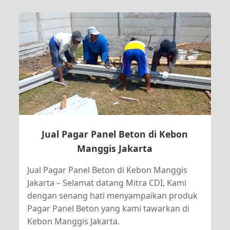
Jual Pagar Panel Beton di Kebon
Manggis Jakarta
Jual Pagar Panel Beton di Kebon Manggis
Jakarta – Selamat datang Mitra CDI, Kami
dengan senang hati menyampaikan produk
Pagar Panel Beton yang kami tawarkan di
Kebon Manggis Jakarta.