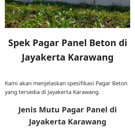
Spek Pagar Panel Beton di
Jayakerta Karawang
Kami akan menjelaskan spesifikasi Pagar Beton
yang tersedia di Jayakerta Karawang.
Jenis Mutu Pagar Panel di
Jayakerta Karawang