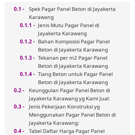
Spek Pagar Panel Beton di Jayakerta
Karawang
Jenis Mutu Pagar Panel di
Jayakerta Karawang
Bahan Komposisi Pagar Panel
Beton di Jayakerta Karawang
Tekanan per m2 Pagar Panel
Beton di Jayakerta Karawang
Tiang Beton untuk Pagar Panel
Beton di Jayakerta Karawang
Keunggulan Pagar Panel Beton di
Jayakerta Karawang yg Kami Jual:
Jenis Pekerjaan Konstruksi yg
Menggunakan Pagar Panel Beton di
Jayakerta Karawang:
Tabel Daftar Harga Pagar Panel