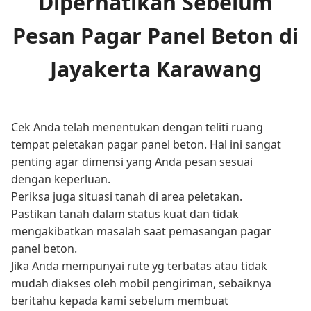
Diperhatikan Sebelum
Pesan Pagar Panel Beton di
Jayakerta Karawang
Cek Anda telah menentukan dengan teliti ruang
tempat peletakan pagar panel beton. Hal ini sangat
penting agar dimensi yang Anda pesan sesuai
dengan keperluan.
Periksa juga situasi tanah di area peletakan.
Pastikan tanah dalam status kuat dan tidak
mengakibatkan masalah saat pemasangan pagar
panel beton.
Jika Anda mempunyai rute yg terbatas atau tidak
mudah diakses oleh mobil pengiriman, sebaiknya
beritahu kepada kami sebelum membuat