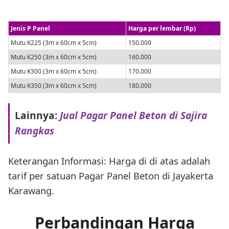
Jenis P Panel
Harga per lembar (Rp)
Mutu K225 (3m x 60cm x 5cm)
150.000
Mutu K250 (3m x 60cm x 5cm)
160.000
Mutu K300 (3m x 60cm x 5cm)
170.000
Mutu K350 (3m x 60cm x 5cm)
180.000
Lainnya:
Jual Pagar Panel Beton di Sajira
Rangkas
Keterangan Informasi: Harga di di atas adalah
tarif per satuan Pagar Panel Beton di Jayakerta
Karawang.
Perbandingan Harga