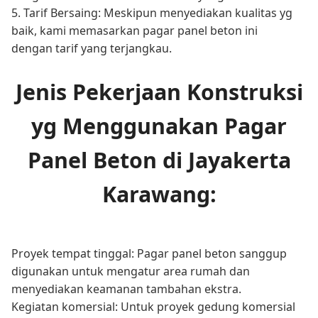
5. Tarif Bersaing: Meskipun menyediakan kualitas yg
baik, kami memasarkan pagar panel beton ini
dengan tarif yang terjangkau.
Jenis Pekerjaan Konstruksi
yg Menggunakan Pagar
Panel Beton di Jayakerta
Karawang:
Proyek tempat tinggal: Pagar panel beton sanggup
digunakan untuk mengatur area rumah dan
menyediakan keamanan tambahan ekstra.
Kegiatan komersial: Untuk proyek gedung komersial