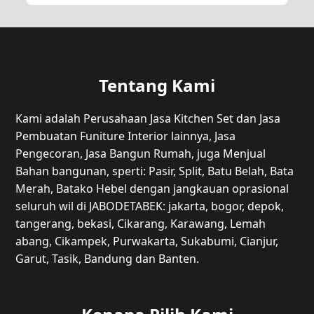
Tentang Kami
Kami adalah Perusahaan Jasa Kitchen Set dan Jasa
Pembuatan Funiture Interior lainnya, Jasa
Pengecoran, Jasa Bangun Rumah, juga Menjual
Bahan bangunan, sperti: Pasir, Split, Batu Belah, Bata
Merah, Batako Hebel dengan jangkauan oprasional
seluruh wil di JABODETABEK: jakarta, bogor, depok,
tangerang, bekasi, Cikarang, Karawang, Lemah
abang, Cikampek, Purwakarta, Sukabumi, Cianjur,
Garut, Tasik, Bandung dan Banten.