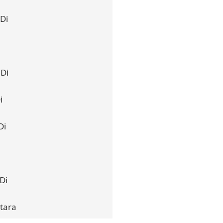
Di
Di
i
Di
Di
tara