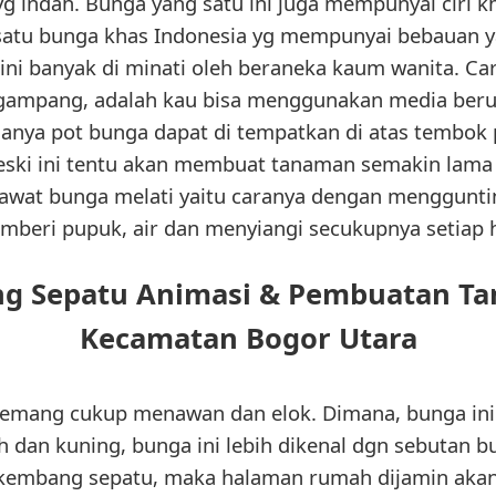
 indah. Bunga yang satu ini juga mempunyai ciri k
 satu bunga khas Indonesia yg mempunyai bebauan 
ni banyak di minati oleh beraneka kaum wanita. C
gampang, adalah kau bisa menggunakan media beru
anya pot bunga dapat di tempatkan di atas tembok 
ki ini tentu akan membuat tanaman semakin lama ki
awat bunga melati yaitu caranya dengan menggunti
mberi pupuk, air dan menyiangi secukupnya setiap h
g Sepatu Animasi & Pembuatan Ta
Kecamatan Bogor Utara
emang cukup menawan dan elok. Dimana, bunga in
h dan kuning, bunga ini lebih dikenal dgn sebutan b
mbang sepatu, maka halaman rumah dijamin akan 