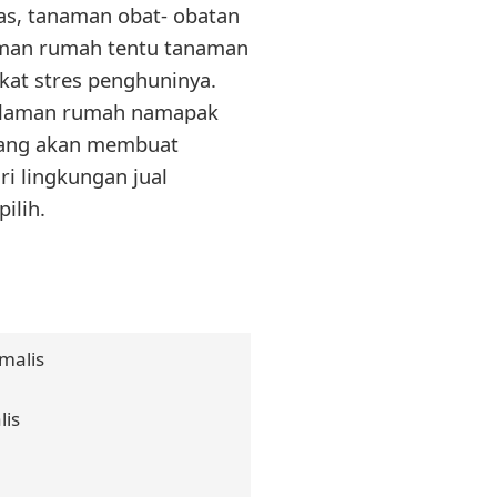
as, tanaman obat- obatan
aman rumah tentu tanaman
at stres penghuninya.
alaman rumah namapak
erang akan membuat
i lingkungan jual
ilih.
malis
is