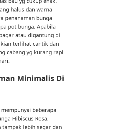
has bau yg cukup enak.
yang halus dan warna
ara penanaman bunga
pa pot bunga. Apabila
pagar atau digantung di
an terlihat cantik dan
ng cabang yg kurang rapi
ari.
man Minimalis Di
i mempunyai beberapa
unga Hibiscus Rosa.
tampak lebih segar dan