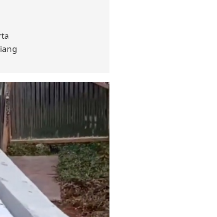
rta
Tiang