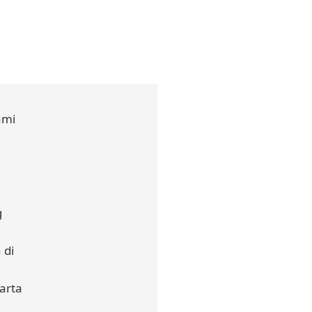
ami
a
g
 di
arta